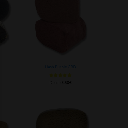
Hash Purple CBD
Valorado
Desde
5,50
€
con
5
de 5