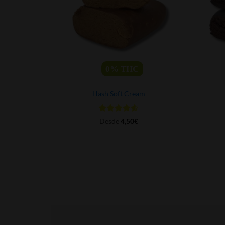
0%
THC
Hash Soft Cream
Valorado
Desde
4,50
€
con
4.57
de 5