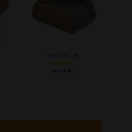
Ketama Gold CBD
Valorado
Desde
4,50
€
con
4.5
de 5