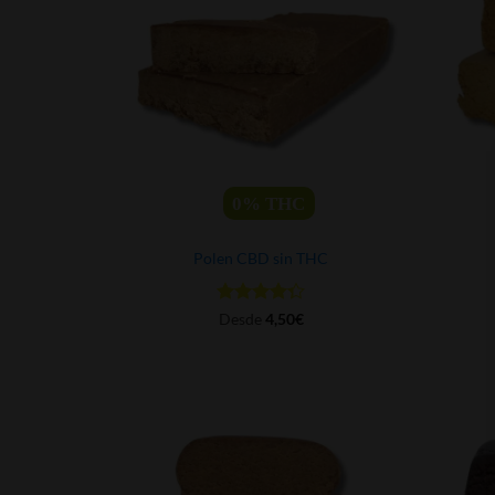
0%
THC
Polen CBD sin THC
Valorado
Desde
4,50
€
con
4.29
de 5