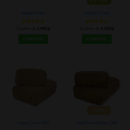
0%
THC
de
de
producto
producto
Nepal Cream
Golden Cream
Valorado
Valorado
A partir de
3,90
€
/g
A partir de
4,50
€
/g
con
4.78
con
4.42
Este
Este
de 5
de 5
COMPRAR
COMPRAR
producto
producto
tiene
tiene
múltiples
múltiples
variantes.
variantes.
Las
Las
opciones
opciones
se
se
pueden
pueden
elegir
elegir
en
en
la
la
página
página
CBN
de
de
producto
producto
Green Crack CBD
Hash Pure Amber CBN