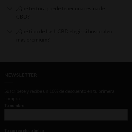
¿Qué textura puede tener una resina de
CBD?
¿Qué tipo de hash CBD elegir si busco algo
más premium?
NEWSLETTER
Suscríbete y recibe un 10% de descuento en tu primera
compra.
Tu nombre
Tu correo electrónico