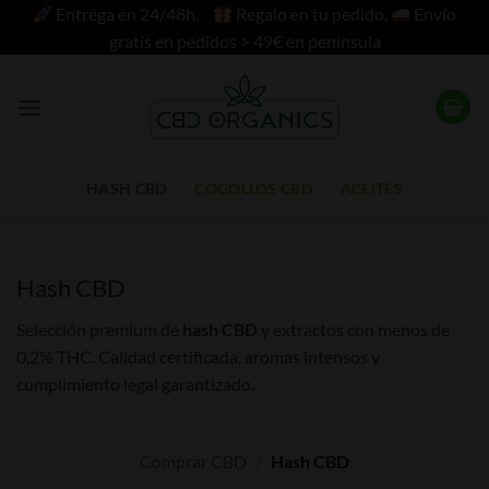
Saltar
Entrega en 24/48h.
Regalo en tu pedido.
Envío
al
gratis en pedidos > 49€ en península
contenido
HASH CBD
COGOLLOS CBD
ACEITES
Hash CBD
Selección premium de
hash CBD
y extractos con menos de
0,2% THC. Calidad certificada, aromas intensos y
cumplimiento legal garantizado.
Comprar CBD
/
Hash CBD