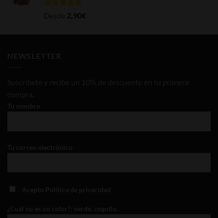
Valorado
Desde
2,90
€
con
4.65
de 5
NEWSLETTER
Suscríbete y recibe un 10% de descuento en tu primera
compra.
Tu nombre
Tu correo electrónico
Acepto
Política de privacidad
¿Cuál no es un color?: verde, cogollo.