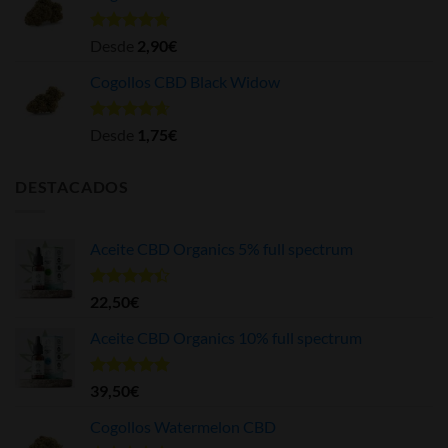
Valorado
Desde
2,90
€
con
4.70
de 5
Cogollos CBD Black Widow
Valorado
Desde
1,75
€
con
4.62
de 5
DESTACADOS
Aceite CBD Organics 5% full spectrum
Valorado
22,50
€
con
4.36
de 5
Aceite CBD Organics 10% full spectrum
Valorado
39,50
€
con
4.94
de 5
Cogollos Watermelon CBD