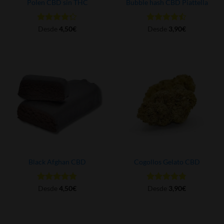
Polen CBD sin THC
Bubble hash CBD Piattella
Valorado
Valorado
Desde
4,50
€
Desde
3,90
€
con
4.29
con
4.44
de 5
de 5
Black Afghan CBD
Cogollos Gelato CBD
Valorado
Valorado
Desde
4,50
€
Desde
3,90
€
con
4.84
con
4.77
de 5
de 5