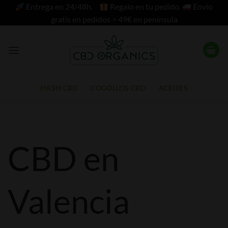
Saltar
Entrega en 24/48h.
Regalo en tu pedido.
Envío
al
gratis en pedidos > 49€ en península
contenido
HASH CBD
COGOLLOS CBD
ACEITES
CBD en
Valencia