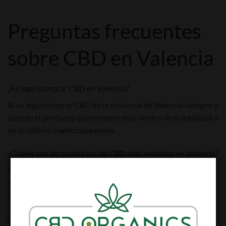
Preguntas frecuentes
sobre CBD en Valencia
¿Es legal comprar CBD en Valencia?
Sí, es legal comprar CBD en la provincia de Valencia siempre y
cuando el producto que compres esté dentro de la legalidad y
no lo utilices inadecuadamente.
¿Cuáles son los productos de CBD más vendidos en Valencia?
Entre los productos más vendidos encontramos las resinas y
las flores de CBD, aunque tenemos que decir que el resto de
productos también tiene buena acogida.
¿Cómo se compra CBD en Valencia?