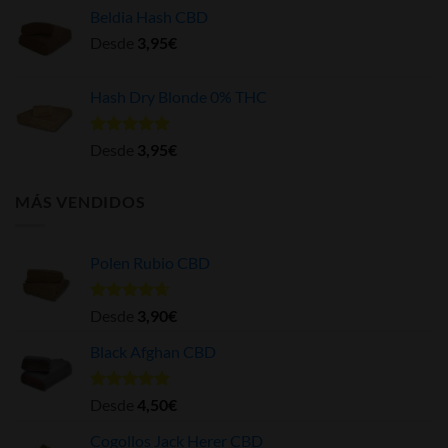
Beldia Hash CBD
Desde
3,95
€
Hash Dry Blonde 0% THC
Valorado
Desde
3,95
€
con
5.00
de 5
MÁS VENDIDOS
Polen Rubio CBD
Valorado
Desde
3,90
€
con
4.63
de 5
Black Afghan CBD
Valorado
Desde
4,50
€
con
4.84
de 5
Cogollos Jack Herer CBD