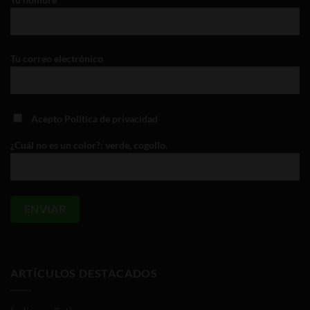
página
de
producto
Tu correo electrónico
Acepto
Política de privacidad
¿Cuál no es un color?: verde, cogollo.
ARTÍCULOS DESTACADOS