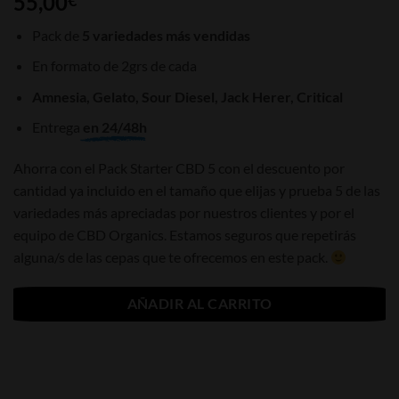
55,00
con
4.83
de 5 en
Pack de
5 variedades más vendidas
base a
valoraciones
En formato de 2grs de cada
de clientes
Amnesia, Gelato, Sour Diesel, Jack Herer, Critical
Entrega
en 24/48h
Ahorra con el Pack Starter CBD 5 con el descuento por
cantidad ya incluido en el tamaño que elijas y prueba 5 de las
variedades más apreciadas por nuestros clientes y por el
equipo de CBD Organics. Estamos seguros que repetirás
alguna/s de las cepas que te ofrecemos en este pack.
AÑADIR AL CARRITO