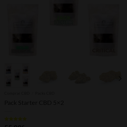
Comprar CBD
/
Packs CBD
Pack Starter CBD 5×2
Valorado
6
€