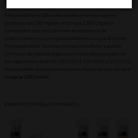
convertirá en la favorita de muchos.
Este producto ha sido seleccionado entre los mejores
productos de CBD legales de Europa. CBD Organics
comercializa este artículo como aromático y/o de
coleccionismo y no se responsabiliza del uso que el cliente
final pueda darle. Tanto las resinas como flores y aceites
provienen de cultivos orgánicos y todos ellos cumplen con
los reglamentos de la UE 1307/2013, 639/2014 y 2017/115.
Haz tu pedido ahora en nuestra web. Nunca ha sido tan fácil
comprar CBD online.
PRODUCTOS RELACIONADOS