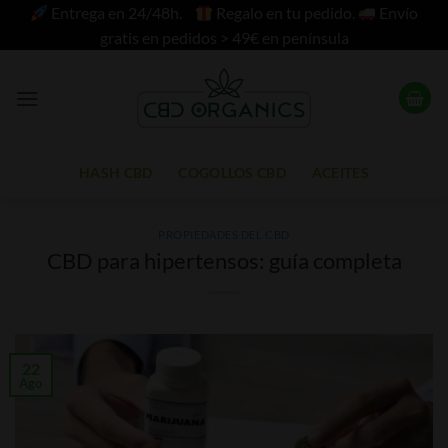
Saltar
Entrega en 24/48h.
Regalo en tu pedido.
Envío
al
gratis en pedidos > 49€ en península
contenido
HASH CBD
COGOLLOS CBD
ACEITES
PROPIEDADES DEL CBD
CBD para hipertensos: guía completa
22
Ago