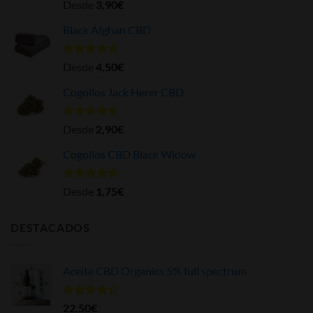
Valorado
Desde
3,90
€
con
4.63
de 5
Black Afghan CBD
Valorado
Desde
4,50
€
con
4.84
de 5
Cogollos Jack Herer CBD
Valorado
Desde
2,90
€
con
4.70
de 5
Cogollos CBD Black Widow
Valorado
Desde
1,75
€
con
4.62
de 5
DESTACADOS
Aceite CBD Organics 5% full spectrum
Valorado
22,50
€