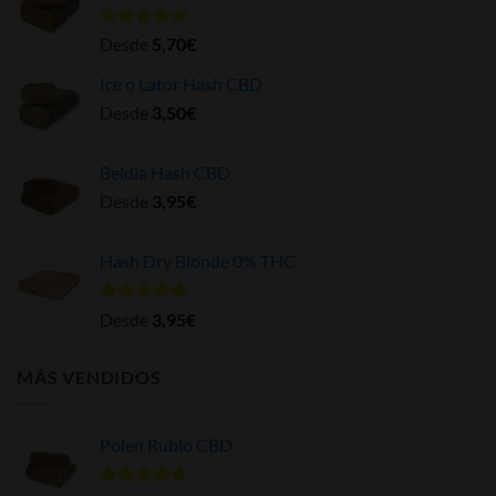
Valorado
Desde
5,70
€
con
5.00
de 5
Ice o Lator Hash CBD
Desde
3,50
€
Beldia Hash CBD
Desde
3,95
€
Hash Dry Blonde 0% THC
Valorado
Desde
3,95
€
con
5.00
de 5
MÁS VENDIDOS
Polen Rubio CBD