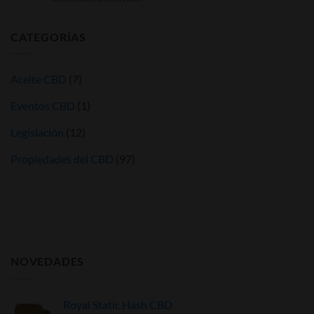
Cómo
conservar
el
CATEGORÍAS
Hash
CBD:
Guía
Aceite CBD
(7)
definitiva
para
Eventos CBD
(1)
mantener
su
calidad
Legislación
(12)
Propiedades del CBD
(97)
NOVEDADES
Royal Static Hash CBD