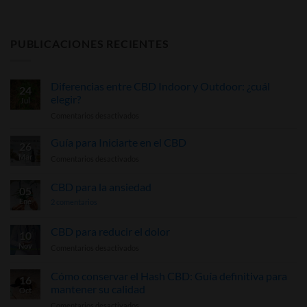
PUBLICACIONES RECIENTES
Diferencias entre CBD Indoor y Outdoor: ¿cuál
24
elegir?
Jul
en
Comentarios desactivados
Diferencias
entre
Guía para Iniciarte en el CBD
26
CBD
Mar
en
Comentarios desactivados
Indoor
Guía
y
para
CBD para la ansiedad
Outdoor:
05
Iniciarte
¿cuál
Ene
en
2 comentarios
en
elegir?
CBD
el
para
la
CBD
CBD para reducir el dolor
10
ansiedad
Nov
en
Comentarios desactivados
CBD
para
Cómo conservar el Hash CBD: Guía definitiva para
16
reducir
mantener su calidad
Oct
el
en
Comentarios desactivados
dolor