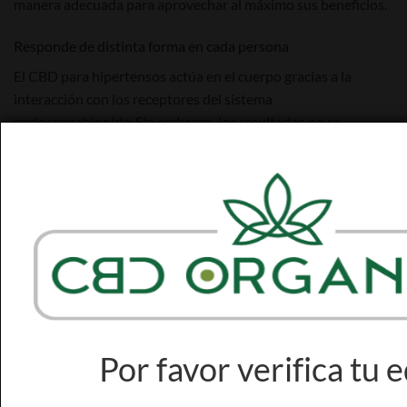
manera adecuada para aprovechar al máximo sus beneficios.
Responde de distinta forma en cada persona
El CBD para hipertensos actúa en el cuerpo gracias a la
interacción con los receptores del sistema
endocannabinoide. Sin embargo, los resultados no se
obtienen de la misma manera ni al mismo tiempo en cada
persona.
Cada cuerpo es diferente y por eso reacciona de maneras un
poco diversas al usar CBD. En esencia,
los resultados
beneficiosos son los mismos
. Lo que realmente cambia son
4
las dosis adecuadas para cada uno.
Como dijimos arriba, lo
que para algunos es muy poco, para otros es más que
suficiente.
Por favor verifica tu 
Conclusión