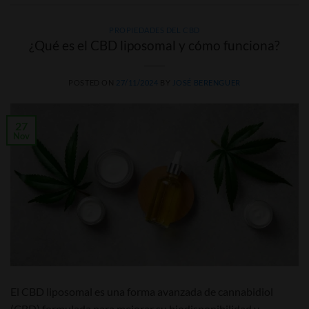
PROPIEDADES DEL CBD
¿Qué es el CBD liposomal y cómo funciona?
POSTED ON
27/11/2024
BY
JOSÉ BERENGUER
27
Nov
El CBD liposomal es una forma avanzada de cannabidiol
(CBD) formulada para mejorar su biodisponibilidad y