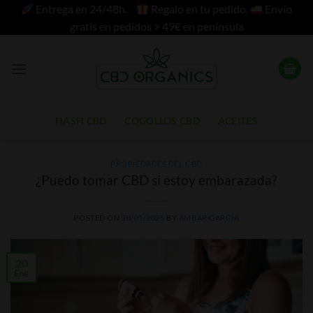
Saltar
Entrega en 24/48h.
Regalo en tu pedido.
Envío
al
gratis en pedidos > 49€ en península
contenido
HASH CBD
COGOLLOS CBD
ACEITES
PROPIEDADES DEL CBD
¿Puedo tomar CBD si estoy embarazada?
POSTED ON
20/01/2025
BY
AMBAR GARCÍA
20
Ene