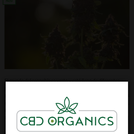
Nov
El mundo del cannabis es vasto y está lleno de diferentes
productos derivados de la planta de cáñamo. Entre los
productos más conocidos y utilizados se encuentran el hachís
y el polen. Aunque ambos provienen de la planta de cannabis,
tienen características y procesos de producción distintos.
Cuando hablamos del CBD, un compuesto no psicoactivo […]
CONTINUAR LEYENDO
→